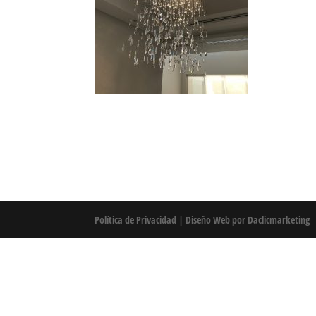
Política de Privacidad
|
Diseño Web por Daclicmarketing