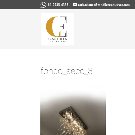
81-2935-4386
cotizaciones@candilesexclusivos.com
fondo_secc_3