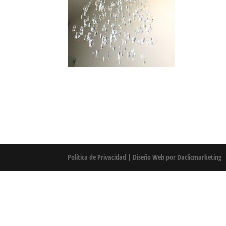
Política de Privacidad
|
Diseño Web por Daclicmarketing