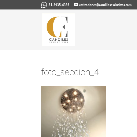
81-2935-4386
cotizaciones@candilesexclusivos.com
foto_seccion_4