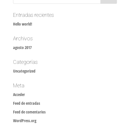
Entradas recientes
Hello world!
Archivos
agosto 2017
Categorías
Uncategorized
Meta
Acceder
Feed de entradas
Feed de comentarios
WordPress.org