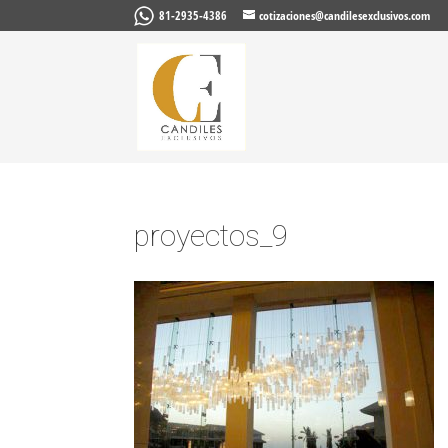
81-2935-4386
cotizaciones@candilesexclusivos.com
proyectos_9