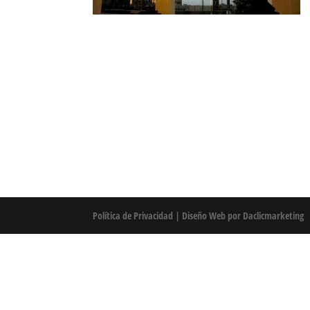
Política de Privacidad
|
Diseño Web por Daclicmarketing